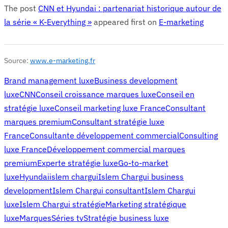
The post
CNN et Hyundai : partenariat historique autour de
la série « K-Everything »
appeared first on
E-marketing
Source:
www.e-marketing.fr
Brand management luxe
Business development
luxe
CNN
Conseil croissance marques luxe
Conseil en
stratégie luxe
Conseil marketing luxe France
Consultant
marques premium
Consultant stratégie luxe
France
Consultante développement commercial
Consulting
luxe France
Développement commercial marques
premium
Experte stratégie luxe
Go-to-market
luxe
Hyundai
islem chargui
Islem Chargui business
development
Islem Chargui consultant
Islem Chargui
luxe
Islem Chargui stratégie
Marketing stratégique
luxe
Marques
Séries tv
Stratégie business luxe