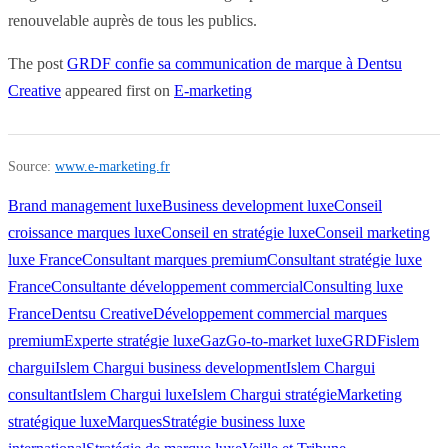
renouvelable auprès de tous les publics.
The post
GRDF confie sa communication de marque à Dentsu
Creative
appeared first on
E-marketing
Source:
www.e-marketing.fr
Brand management luxe
Business development luxe
Conseil
croissance marques luxe
Conseil en stratégie luxe
Conseil marketing
luxe France
Consultant marques premium
Consultant stratégie luxe
France
Consultante développement commercial
Consulting luxe
France
Dentsu Creative
Développement commercial marques
premium
Experte stratégie luxe
Gaz
Go-to-market luxe
GRDF
islem
chargui
Islem Chargui business development
Islem Chargui
consultant
Islem Chargui luxe
Islem Chargui stratégie
Marketing
stratégique luxe
Marques
Stratégie business luxe